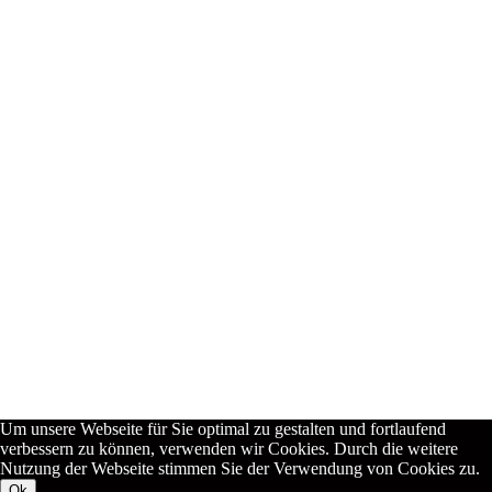
Mitglied:
Meine aktuelle Datenschutzerklärung findet sich
hier
.
Alle hier veröffentlichten Arbeiten und Inhalte unterliegen dem
deutschen Urheberrecht. Die Vervielfältigung, Bearbeitung,
Verbreitung und jegliche Art der Verwertung bedürfen der
schriftlichen Zustimmung der Urheberin.
Um unsere Webseite für Sie optimal zu gestalten und fortlaufend
verbessern zu können, verwenden wir Cookies. Durch die weitere
Nutzung der Webseite stimmen Sie der Verwendung von Cookies zu.
Ok